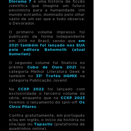
Diorama 7
é uma história de ficção
científica que imagina um futuro
pessimista para a humanidade. Um
mundo estranho, dominado pelo olhar
vazio de um ser que a tudo observa:
o Devorador.
O primeiro volume impresso foi
publicado de forma independente
em 2019 no Brasil, sendo que
em
2021 também foi lançado nos EUA
pela editora Behemoth (atual
Sumerian)
.
O segundo volume foi finalista no
prêmio
Cubo de Ouro 2021
na
categoria Melhor Literatura Geek e
também no
33º Troféu HQMIX
na
categoria Publicação Juvenil.
Na
CCXP 2022
foi lançado com
exclusividade o terceiro volume da
série, enquanto que na
CCXP 2023
tivemos o lançamento do spin-off
Os
Cinco Pilares
.
Confira gratuitamente, em português
e/ou em inglês, o início da história no
site/app do
Tapastic
(plataforma de
quadrinhos online).