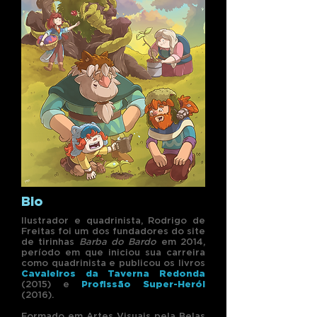
Bio
Ilustrador e quadrinista, Rodrigo de
Freitas foi um dos fundadores do site
de tirinhas
Barba do Bardo
em 2014,
período em que iniciou sua carreira
como quadrinista e publicou os livros
Cavaleiros da Taverna Redonda
(2015) e
Profissão Super-Herói
(2016).
Formado em Artes Visuais pela Belas