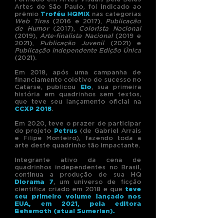
Artes de São Paulo, foi indicado ao
p
rêmio
Troféu HQMIX
nas categorias
Web Tiras
(2016 e 2017),
Publicação
de Humor
(2017),
Colorista Nacional
(2019),
Arte-finalista Nacional
(2019 e
2021),
Publicação Juvenil
(2021) e
Publicação Independente Edição Única
(2021).
Em 2018, após uma campanha de
financiamento coletivo de sucesso no
Catarse, publicou
Elo
, sua primeira
história em quadrinhos sem textos,
que teve seu lançamento oficial na
CCXP 2018
.
Em 2020, teve o prazer de participar
do projeto
Petrus
(de Gabriel Arrais
e Filipe Monteiro), fazendo toda a
arte deste quadrinho tão impactante.
Integrante ativo da cena de
quadrinhos independentes no Brasil,
continua a produção de sua HQ
Diorama 7
, um universo de ficção
científica criado em 2018 e que
teve
seu primeiro volume lançado nos
EUA, em 2021, pela editora
Behemoth (atual Sumerian).