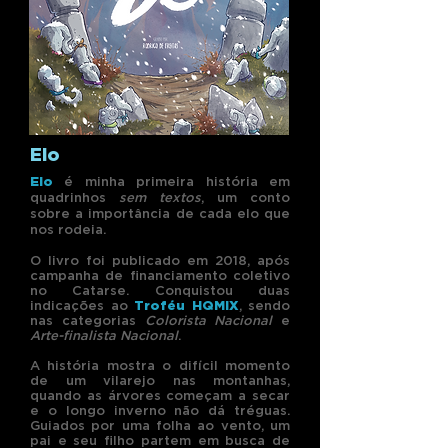
Elo
Elo
é minha primeira história em
quadrinhos
sem textos
, um conto
sobre a importância de cada elo que
nos rodeia.
O livro foi publicado em 2018, após
campanha de financiamento coletivo
no Catarse. Conquistou duas
indicações ao
Troféu HQMIX
, sendo
nas categorias
Colorista Nacional
e
Arte-finalista Nacional
.
A história mostra o difícil momento
de um vilarejo nas montanhas,
quando as árvores começam a secar
e o longo inverno não dá tréguas.
Guiados por uma folha ao vento, um
pai e seu filho partem em busca de