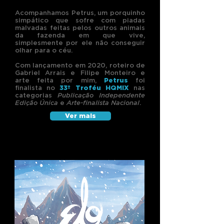
Acompanhamos Petrus, um porquinho
simpático que sofre com piadas
malvadas feitas pelos outros animais
da fazenda em que vive,
simplesmente por ele não conseguir
olhar para o céu.
Com lançamento em 2020, roteiro de
Gabriel Arrais e Filipe Monteiro e
arte feita por mim,
Petrus
foi
finalista no
33º Troféu HQMIX
nas
categorias
Publicação Independente
Edição Única
e
Arte-finalista Nacional
.
Ver mais