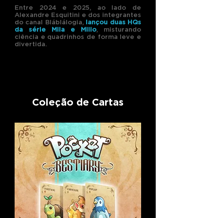
Entre 2024 e 2025, ao lado de
Alexandre Esquitini e dos integrantes
do canal B
láblálogia,
lançou duas HQs
da série Mila e Milio
, misturando
ciência e quadrinhos de forma leve e
divertida.
Coleção de Cartas