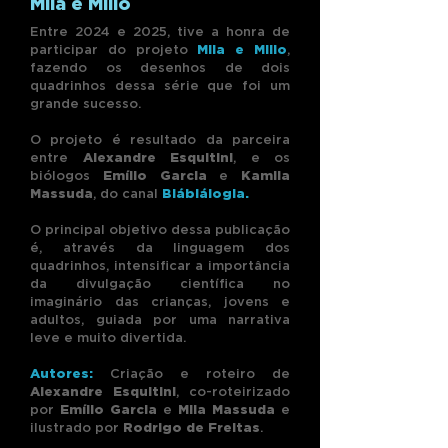
Mila e Milio
Entre 2024 e 2025, tive a honra de
participar do projeto
Mila e Milio
,
fazendo os desenhos de dois
quadrinhos dessa série que foi um
grande sucesso.
O projeto é resultado da parceira
entre
Alexandre Esquitini
, e os
biólogos
Emílio Garcia
e
Kamila
Massuda
, do canal
Bláblálogia
.
O principal objetivo dessa publicação
é, através da linguagem dos
quadrinhos, intensificar a importância
da divulgação científica no
imaginário das crianças, jovens e
adultos, guiada por uma narrativa
leve e muito divertida.
Autores:
Criação e roteiro de
Alexandre Esquitini
, co-roteirizado
por
Emílio Garcia
e
Mila Massuda
e
ilustrado por
Rodrigo de Freitas
.