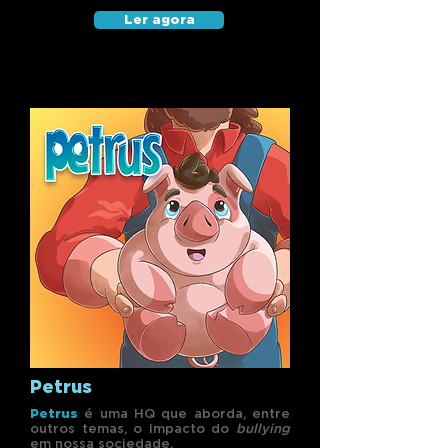
Ler agora
Petrus
Petrus
é uma HQ que aborda, entre
outros temas, o impacto do
bullying
em nossa sociedade.