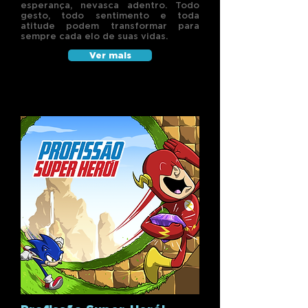
esperança, nevasca adentro. Todo
gesto, todo sentimento e toda
atitude podem transformar para
sempre cada elo de suas vidas.
Ver mais