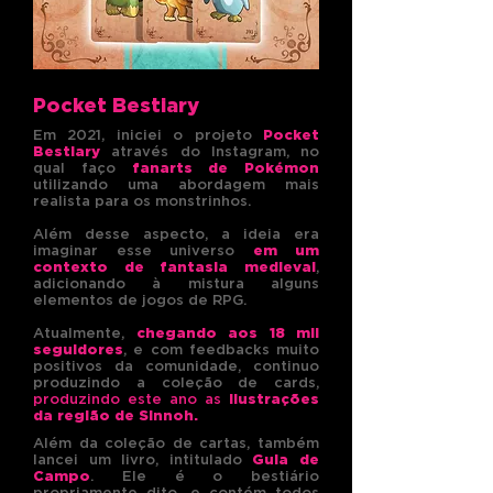
Pocket Bestiary
Em 2021, iniciei o projeto
Pocket
Bestiary
através do Instagram, no
qual faço
fanarts de Pokémon
utilizando uma abordagem mais
realista para os monstrinhos.
Além desse aspecto, a ideia era
imaginar esse universo
em um
contexto de fantasia medieval
,
adicionando à mistura alguns
elementos de jogos de RPG.
Atualmente,
chegando aos 18 mil
seguidores
, e com feedbacks muito
positivos da comunidade, continuo
produzindo a coleção de cards,
produzindo este ano as
ilustrações
da região de Sinnoh.
Além da coleção de cartas, também
lancei um livro, intitulado
Guia de
Campo
. Ele é o bestiário
propriamente dito, e contém todos