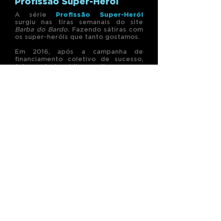
Profissão Super-Herói
A série
Profissão Super-Herói
surgiu nas tiras semanais do site
Barba do Bardo
. Fazendo sátiras com
os super-heróis que tanto gostamos.
Em 2016, após a campanha de
financiamento coletivo de sucesso,
foi possível publicar o livro com a
compilação das melhores tiras da
web, além de extras exclusivos para
esta publicação. Também foi finalista
no prêmio
Troféu HQMIX
na
categoria
Publicação de Humor
.
Ver mais